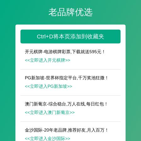
遥想公瑾当年，小乔初嫁了，雄姿英发。
羽扇纶巾，谈笑间，樯橹灰飞烟灭。
故国神游，多情应笑我，早生华发。
人生如梦，一尊还酹江月。